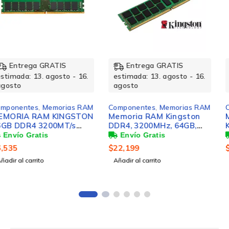
Entrega GRATIS
Entrega GRATIS
estimada: 13. agosto - 16.
estimada: 13. agosto - 16.
agosto
agosto
Componentes
,
Memorias RAM
Componentes
,
Memorias RAM
Memoria RAM Kingston
Memoria RAM Kingston
DDR4, 3200MHz, 64GB,
KCP432SD8/32 DDR4,
ECC, CL22
3200MHz, 32GB, Non-ECC,
CL22, SO-DIMM
$
22,199
$
6,319
Añadir al carrito
Añadir al carrito