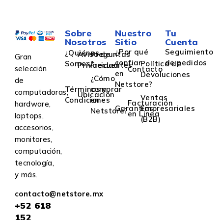
Sobre
Nuestro
Tu
Nosotros
Sitio
Cuenta
¿Por qué
Seguimiento
¿Quiénes
Aviso de
Preguntas
Gran
confiar
de pedidos
Somos?
Política de
Privacidad
Frecuentes
selección
Contacto
en
Devoluciones
¿Cómo
de
Netstore?
Términos y
comprar
computadoras,
Ubicación
Ventas
Condiciones
en
Facturación
hardware,
Garantías
Empresariales
Netstore?
en Linea
laptops,
(B2B)
accesorios,
monitores,
computación,
tecnología,
y más.
contacto@netstore.mx
+52
618
152