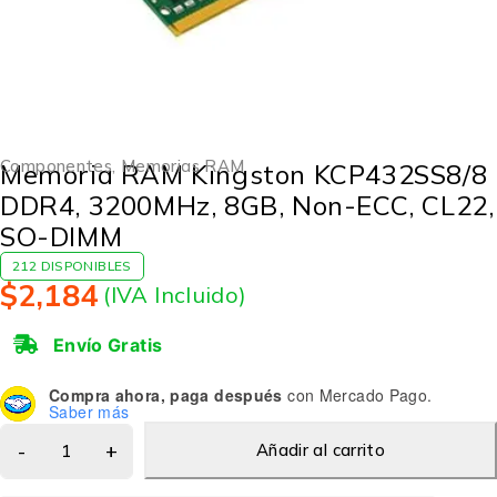
Componentes
,
Memorias RAM
Memoria RAM Kingston KCP432SS8/8
DDR4, 3200MHz, 8GB, Non-ECC, CL22,
SO-DIMM
212 DISPONIBLES
$
2,184
(IVA Incluido)
Envío Gratis
Compra ahora, paga después
con Mercado Pago.
Saber más
Añadir al carrito