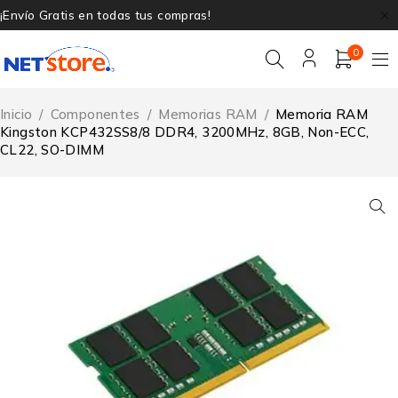
¡Envío Gratis en todas tus compras!
0
Inicio
/
Componentes
/
Memorias RAM
/
Memoria RAM
Kingston KCP432SS8/8 DDR4, 3200MHz, 8GB, Non-ECC,
CL22, SO-DIMM