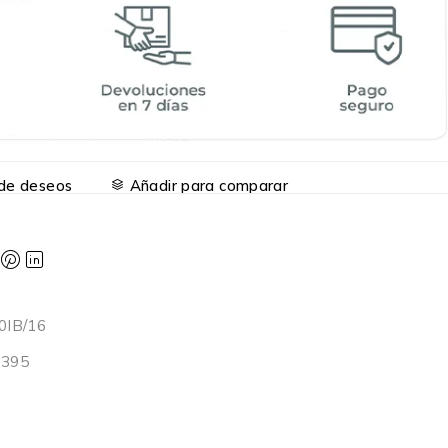
a de deseos
Añadir para comparar
0IB/16
8395