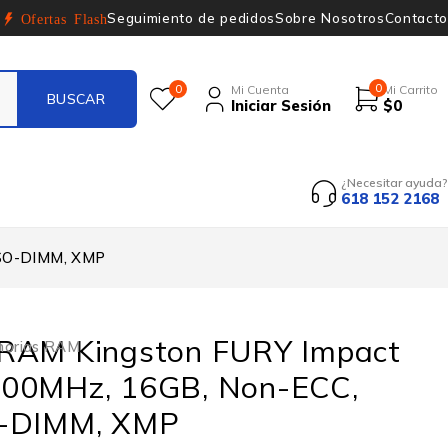
Seguimiento de pedidos
Sobre Nosotros
Contacto
Ofertas Flash
0
0
Mi Cuenta
Mi Carrito
Iniciar Sesión
$
0
¿Necesitar ayuda?
618 152 2168
 SO-DIMM, XMP
RAM Kingston FURY Impact
orias RAM
00MHz, 16GB, Non-ECC,
O-DIMM, XMP