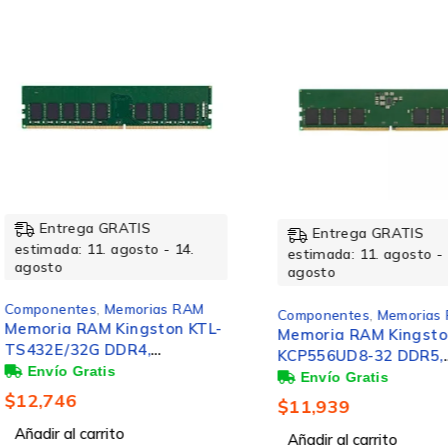
La placa de circuitos impresos negra y la elegante e
Especificaciones:
Peso y dimensiones
Entrega GRATIS
Entrega GRATIS
estimada: 11. agosto - 14.
estimada: 11. agosto 
Ancho del paquete
agosto
agosto
Componentes
,
Memorias RAM
Componentes
,
Memoria
Profundidad del paquete
Memoria RAM Kingston
Memoria RAM Kingst
KCP556UD8-32 DDR5,
PE432/64G DDR4, 32
5600MHz, 32GB, CL46, Verde
64GB, ECC, CL22, DI
Altura
$
11,939
$
15,586
Añadir al carrito
Añadir al carrito