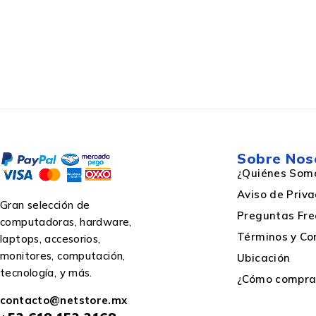
Peso del paquete
Profundidad
Peso
Sobre Nos
Ancho
¿Quiénes Som
Aviso de Priv
Gran selección de
Altura del paquete
Preguntas Fre
computadoras, hardware,
Términos y Co
laptops, accesorios,
monitores, computación,
Ubicación
tecnología, y más.
Datos logísticos
¿Cómo comprar
contacto@netstore.mx