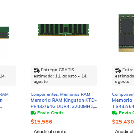
tiqueta térmica imponen su avanzado diseño en una pequeña su
Entrega GRATIS
Ent
- 14.
estimada: 11. agosto - 14.
estimad
57.1 mm
agosto
agosto
s RAM
Componentes
,
Memorias RAM
Compone
14 mm
on KTD-
Memoria RAM Kingston KTL-
Memori
00MHz,
TS432/64G DDR4, 3200MHz,
KCP432
MM
64GB, ECC, CL22, para
3200MHz
Lenovo
CL22, 
30 mm
$
25,430
$
6,319
Añadir al carrito
Añadir a