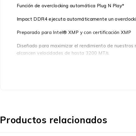
Función de overclocking automática Plug N Play*
Impact DDR4 ejecuta automáticamente un overclocking
Preparado para Intel® XMP y con certificación XMP
Diseñado para maximizar el rendimiento de nuestros 
alcancen velocidades de hasta 3200 MT/s.
Preparado para AMD Ryzen™
Consigue una memoria preparada para AMD Ryzen que
compatible para mejorar tu sistema.
Mejor rendimiento con bajo consumo eléctrico
Ejecuta tu sistema de manera eficiente y sin que se r
Productos relacionados
Delgado factor de forma, estilizado diseño