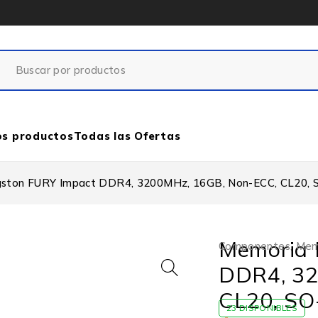
os productos
Todas las Ofertas
ston FURY Impact DDR4, 3200MHz, 16GB, Non-ECC, CL20,
Memoria 
Componentes
,
Mem
DDR4, 32
CL20, S
23 DISPONIBLES