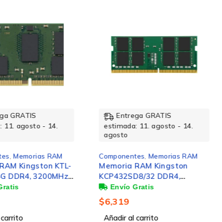
perficie.
NUEVO
rega GRATIS
Entrega GRATIS
a: 11. agosto - 14.
estimada: 11. agosto - 14.
agosto
ntes
,
Memorias RAM
Componentes
,
Memorias RAM
a RAM Kingston
MEMORIA RAM KINGSTON
SD8/32 DDR4,
32GB DDR4
, 32GB, Non-ECC,
SO-DIMM
$
13,064
l carrito
Añadir al carrito