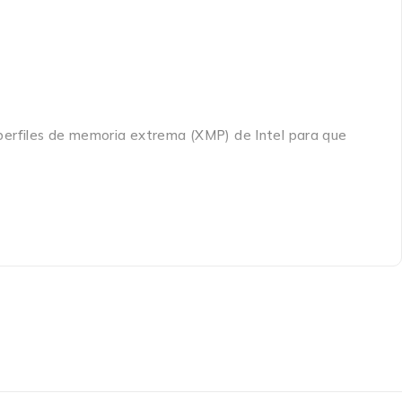
perfiles de memoria extrema (XMP) de Intel para que
n SODIMM basado en AMD. Un rendimiento fiable y
ódulos DDR4.