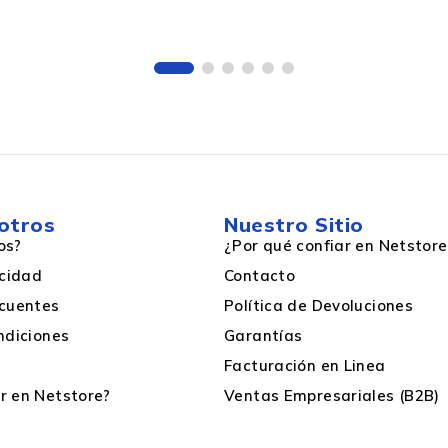
25.45 g
69.6 mm
8.3 g
otros
Nuestro Sitio
69.6 mm
os?
¿Por qué confiar en Netstore
acidad
Contacto
171.4 mm
cuentes
Política de Devoluciones
ndiciones
Garantías
Facturación en Linea
 en Netstore?
Ventas Empresariales (B2B)