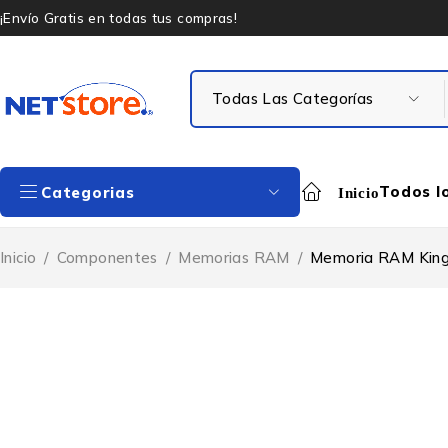
¡Envío Gratis en todas tus compras!
Todos l
Categorias
Inicio
Inicio
/
Componentes
/
Memorias RAM
/
Memoria RAM King