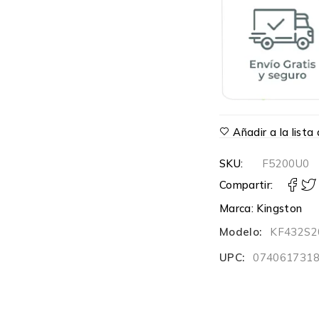
Añadir a la list
SKU:
F5200U0
Compartir:
Marca:
Kingston
Modelo:
KF432S2
UPC:
074061731