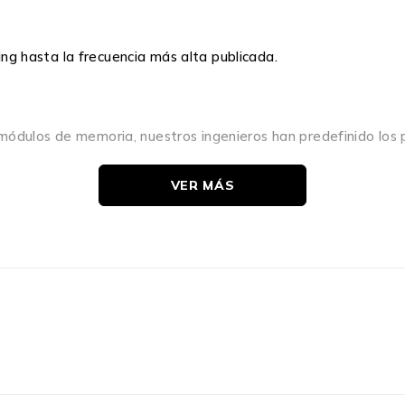
 hasta la frecuencia más alta publicada.
módulos de memoria, nuestros ingenieros han predefinido los 
VER MÁS
 se integrará perfectamente con su sistema compatible co
ecaliente, gracias al bajo consumo eléctrico (1,2 V) de los m