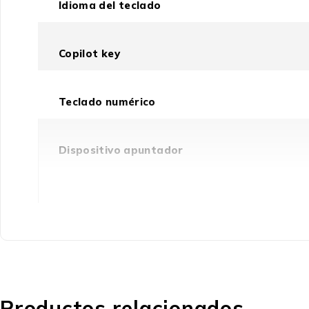
Idioma del teclado
Copilot key
Teclado numérico
Dispositivo apuntador
Medios de almacenaje
Tipo de memoria SSD
Productos relacionados