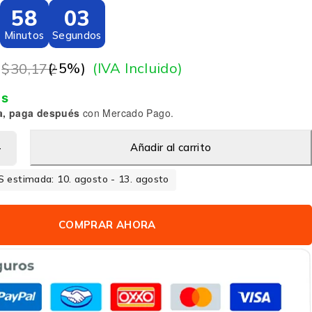
58
03
Minutos
Segundos
2
(-
5
%)
(IVA Incluido)
$
30,172
is
a, paga después
con Mercado Pago.
Añadir al carrito
 estimada: 10. agosto - 13. agosto
COMPRAR AHORA