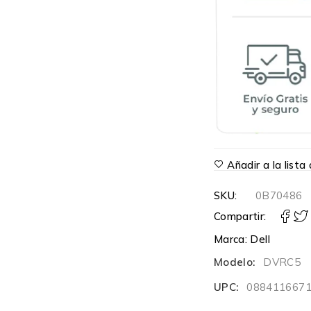
Añadir a la list
SKU:
0B70486
Compartir:
Marca:
Dell
Modelo:
DVRC5
UPC:
088411667