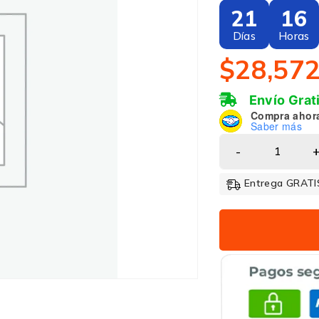
21
16
Días
Horas
$
28,57
Envío Grat
Compra ahor
Saber más
Entrega GRATIS