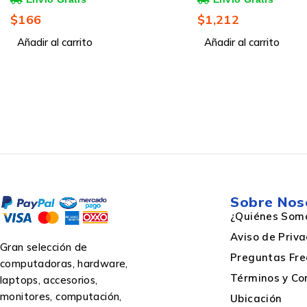
sin Fuente, sin Ventiladores
Negro/Naranja - Incl
$
1,212
$
55
Instalados, Negro
para Laptop
Añadir al carrito
Añadir al carrito
Capacidad total SSD
Capacidad
Puertos e Interfaces
Sobre Nos
¿Quiénes Som
Cantidad de puertos USB 2.0
Aviso de Priv
Gran selección de
Preguntas Fre
computadoras, hardware,
Suministro de potencia USB (revisión 2.0)
Términos y Co
laptops, accesorios,
monitores, computación,
Ubicación