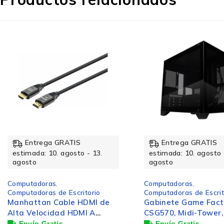
Capacidad total HDD
Unidad de almacenamiento
Interfaz
Capacidad total eMMC
Entrega GRATIS
Entrega GRATIS
Capacidad total de almacenaje
estimada: 10. agosto - 13.
estimada: 10. agosto 
agosto
agosto
Computadoras
,
Computadoras
,
Número de unidades SSD instalados
Computadoras de Escritorio
Computadoras de Escrit
Gabinete Game Factor
Mousepad Perfect C
CSG570, Midi-Tower, Micro-
PC-041696, 27cm x 
NVMe
ATX/Mini-ITX, USB 2.0/3.0,
Grosor 50mm,