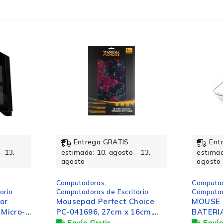
No disponible
SSD
PCI Express 4.0
No disponible
Entrega GRATIS
Ent
512GB
- 13.
estimada: 10. agosto - 13.
estimad
agosto
agosto
Computadoras
,
Computa
1
orio
Computadoras de Escritorio
Computad
hoice
MOUSE INALAMBRICO CON
Gabinet
16cm,
BATERIAS
CSG700,
Si
ATX/EAT