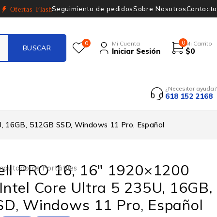
Seguimiento de pedidos
Sobre Nosotros
Contacto
Ofertas Flash
0
0
Mi Cuenta
Mi Carrito
Iniciar Sesión
$
0
¿Necesitar ayuda?
618 152 2168
U, 16GB, 512GB SSD, Windows 11 Pro, Español
ell PRO 16, 16″ 1920×1200
putadoras Portátiles
ntel Core Ultra 5 235U, 16GB,
D, Windows 11 Pro, Español