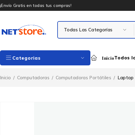
¡Envío Gratis en todas tus compras!
Todos l
Categorias
Inicio
Inicio
/
Computadoras
/
Computadoras Portátiles
/
Laptop 