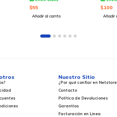
uye Skin
ITX, USB
$
100
$
1,855
sin Vent
Añadir al carrito
Blanco
Añadir a
512GB
512GB
otros
Nuestro Sitio
os?
¿Por qué confiar en Netstore
No disponible
acidad
Contacto
cuentes
Política de Devoluciones
Si
ndiciones
Garantías
Facturación en Linea