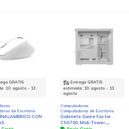
-12%
rega GRATIS
Entrega GRATIS
a: 10. agosto - 13.
estimada: 10. agosto - 13.
agosto
doras
,
Computadoras
,
oras de Escritorio
Computadoras de Escritorio
e Game Factor
AIO HP PROSTUDIO 4 G1I
 Midi-Tower,
23.8 U5
X/Micro-ATX/Mini-