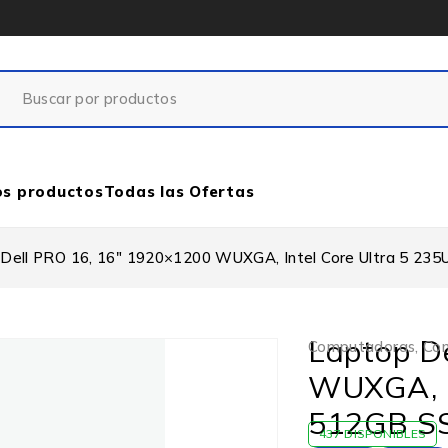
os productos
Todas las Ofertas
Dell PRO 16, 16″ 1920×1200 WUXGA, Intel Core Ultra 5 235
Laptop D
Computadoras
,
Com
WUXGA, I
512GB SS
437 DISPONIBLES