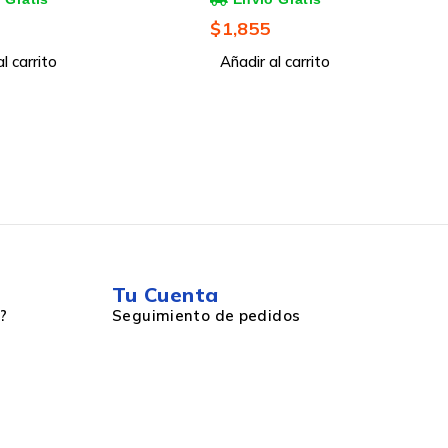
 2.0/3.0, sin Fuente,
$
28,949
$
32,949
iladores Instalados,
l carrito
Añadir al carrito
Tu Cuenta
?
Seguimiento de pedidos