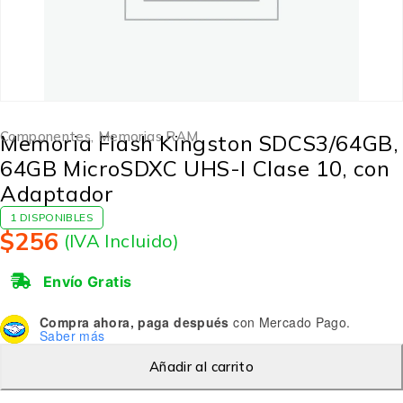
Componentes
,
Memorias RAM
Memoria Flash Kingston SDCS3/64GB,
64GB MicroSDXC UHS-I Clase 10, con
Adaptador
1 DISPONIBLES
$
256
(IVA Incluido)
Envío Gratis
Compra ahora, paga después
con Mercado Pago.
Saber más
Añadir al carrito