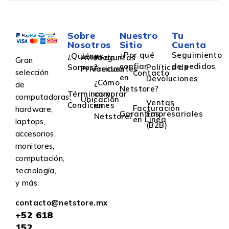
Sobre
Nuestro
Tu
Nosotros
Sitio
Cuenta
¿Por qué
Seguimiento
¿Quiénes
Aviso de
Preguntas
Gran
confiar
de pedidos
Somos?
Política de
Privacidad
Frecuentes
selección
Contacto
en
Devoluciones
¿Cómo
de
Netstore?
Términos y
comprar
computadoras,
Ubicación
Ventas
Condiciones
en
Facturación
hardware,
Garantías
Empresariales
Netstore?
en Linea
laptops,
(B2B)
accesorios,
monitores,
computación,
tecnología,
y más.
contacto@netstore.mx
+52
618
152