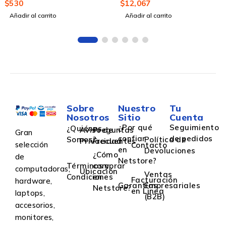
$
530
$
12,067
Añadir al carrito
Añadir al carrito
Sobre
Nuestro
Tu
Nosotros
Sitio
Cuenta
¿Por qué
Seguimiento
¿Quiénes
Aviso de
Preguntas
Gran
confiar
de pedidos
Somos?
Política de
Privacidad
Frecuentes
selección
Contacto
en
Devoluciones
¿Cómo
de
Netstore?
Términos y
comprar
computadoras,
Ubicación
Ventas
Condiciones
en
Facturación
hardware,
Garantías
Empresariales
Netstore?
en Linea
laptops,
(B2B)
accesorios,
monitores,