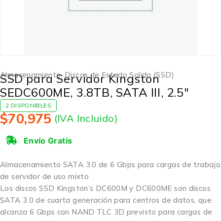
Almacenamiento
,
Discos de Estado Solido (SSD)
SSD para Servidor Kingston
SEDC600ME, 3.8TB, SATA III, 2.5″
2 DISPONIBLES
$
70,975
(IVA Incluido)
Envío Gratis
Almacenamiento SATA 3.0 de 6 Gbps para cargas de trabajo
de servidor de uso mixto
Los discos SSD Kingston’s DC600M y DC600ME son discos
SATA 3.0 de cuarta generación para centros de datos, que
alcanza 6 Gbps con NAND TLC 3D previsto para cargas de