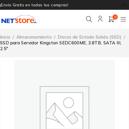
¡Envío Gratis en todas tus compras!
0
Inicio
/
Almacenamiento
/
Discos de Estado Solido (SSD)
/
SSD para Servidor Kingston SEDC600ME, 3.8TB, SATA III,
2.5″