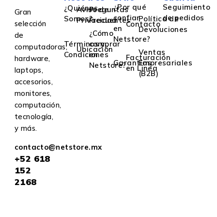
¿Por qué
Seguimiento
¿Quiénes
Aviso de
Preguntas
Gran
confiar
de pedidos
Somos?
Política de
Privacidad
Frecuentes
selección
Contacto
en
Devoluciones
¿Cómo
de
Netstore?
Términos y
comprar
computadoras,
Ubicación
Ventas
Condiciones
en
Facturación
hardware,
Garantías
Empresariales
Netstore?
en Linea
laptops,
(B2B)
accesorios,
monitores,
computación,
tecnología,
y más.
contacto@netstore.mx
+52
618
152
2168