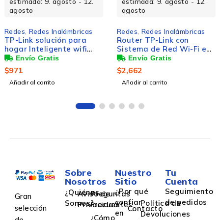
estimada: 9. agosto - 12.
estimada: 9. agosto - 12.
agosto
agosto
Redes
,
Redes Inalámbricas
Redes
,
Redes Inalámbricas
Router TP-Link con
TP-Link Adaptador de
Sistema de Red Wi-Fi en
Red USB ARCHER T2U
Malla AC1200 Deco M4,
NANO, Inalámbrico,
867 Mbit/s, 2x RJ-45,
WLAN, 633 Mbit/s, Doble
$
2,662
$
197
2.4/5GHz - 3 Piezas
Banda 2.4/5 GHz
Añadir al carrito
Añadir al carrito
Sobre
Nuestro
Tu
Nosotros
Sitio
Cuenta
¿Por qué
Seguimiento
¿Quiénes
Aviso de
Preguntas
Gran
confiar
de pedidos
Somos?
Política de
Privacidad
Frecuentes
selección
Contacto
en
Devoluciones
¿Cómo
de