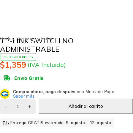
Redes
,
Switches y Hubs
TP-LINK SWITCH NO
ADMINISTRABLE
35 DISPONIBLES
$
1,359
(IVA Incluido)
Envío Gratis
Compra ahora, paga después
con Mercado Pago.
Saber más
Añadir al carrito
Entrega GRATIS estimada: 9. agosto - 12. agosto