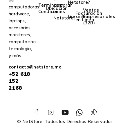
Netstore?
Términos y
comprar
computadoras,
Ubicación
Ventas
Condiciones
en
Facturación
hardware,
Garantías
Empresariales
Netstore?
en Linea
laptops,
(B2B)
accesorios,
monitores,
computación,
tecnología,
y más.
contacto@netstore.mx
+52
618
152
2168
© NetStore. Todos los Derechos Reservados