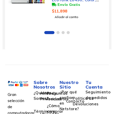
Inyección de Tinta, Tanque
de Tinta, Inalámbrico,
$
11,898
Print/Scan/Copy/Fax
Añadir al carrito
Sobre
Nuestro
Tu
Nosotros
Sitio
Cuenta
¿Por qué
Seguimiento
¿Quiénes
Aviso de
Preguntas
Gran
confiar
de pedidos
Somos?
Política de
Privacidad
Frecuentes
selección
Contacto
en
Devoluciones
¿Cómo
de
Netstore?
Términos y
comprar
computadoras,