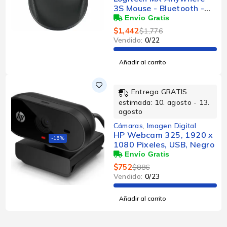
3S Mouse - Bluetooth -
USB - Darkfield - Grafito
- Inalámbrico -
$
1,442
$
1,776
Recargable - 8000 dpi -
Vendido:
0/22
Rueda de
desplazamiento
Añadir al carrito
Entrega GRATIS
estimada: 10. agosto - 13.
agosto
Cámaras
,
Imagen Digital
HP Webcam 325, 1920 x
-15%
1080 Pixeles, USB, Negro
$
752
$
886
Vendido:
0/23
Añadir al carrito