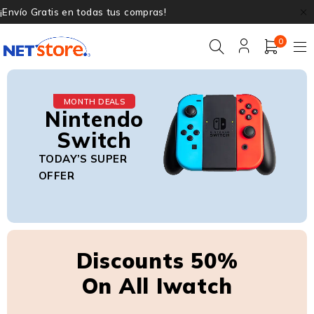
¡Envío Gratis en todas tus compras!
0
MONTH DEALS
Nintendo
Switch
TODAY’S SUPER
OFFER
Discounts 50%
On All Iwatch