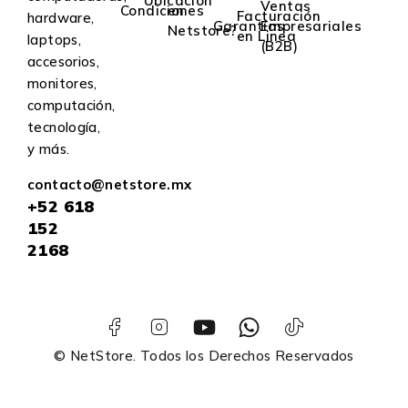
Ubicación
Ventas
Condiciones
en
Facturación
hardware,
Garantías
Empresariales
Netstore?
en Linea
laptops,
(B2B)
accesorios,
monitores,
computación,
tecnología,
y más.
contacto@netstore.mx
+52
618
152
2168
© NetStore. Todos los Derechos Reservados