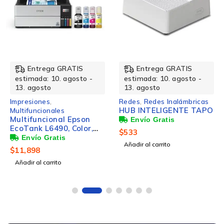
NUEVO
NUEVO
Entrega GRATIS
Entrega GRATIS
estimada: 10. agosto -
estimada: 10. agosto -
13. agosto
13. agosto
Impresiones
,
Redes
,
Redes Inalámbricas
HUB INTELIGENTE TAPO
Multifuncionales
Multifuncional Epson
EcoTank L6490, Color,
$
533
Inyección de Tinta,
Añadir al carrito
Tanque de Tinta,
$
11,898
Inalámbrico,
Añadir al carrito
Print/Scan/Copy/Fax