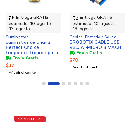
Entrega GRATIS
Entrega GRATIS
estimada: 10. agosto -
estimada: 10. agosto -
13. agosto
13. agosto
Suministros
,
Cables
,
Entrada / Salida
BROBOTIX CABLE USB
Suministros de Oficina
Perfect Choice
V3.0 A -MICRO B MACHO
Limpiador Líquido para
60 CENTIMETROS
Computadoras,PC-
COLOR AZUL - HDD
$
78
033066, 250ml
Disco Duro Cable
$
37
Añadir al carrito
Impresora Notebook
Añadir al carrito
Laptop Escritorio Hub -
1 Conector USB Tipo A
Macho a 1 Conector
Micro B Macho - Versión
3.0
MONTH DEAL
The Best Cheap