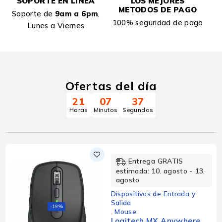
SOPORTE EN LINEA
LOS MEJORES
METODOS DE PAGO
Soporte de
9am a 6pm
,
100% seguridad de pago
Lunes a Viernes
Ofertas del día
21
07
36
Horas
Minutos
Segundos
Entrega GRATIS
estimada: 10. agosto - 13.
agosto
Dispositivos de Entrada y
Salida
-19%
,
Mouse
Logitech MX Anywhere