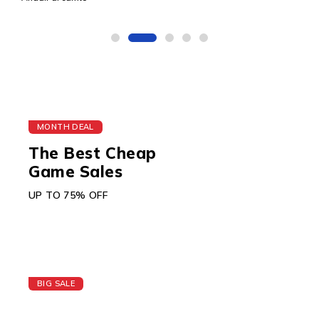
Print/Scan/Copy/Fax
MONTH DEAL
The Best Cheap
Game Sales
UP TO 75% OFF
BIG SALE
Today's Best Apple