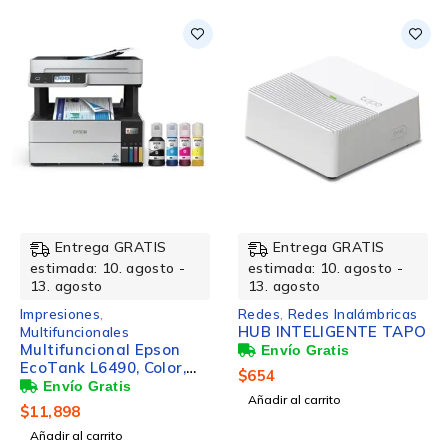
NUEVO
NUEVO
Entrega GRATIS
Entrega GRATIS
estimada: 10. agosto -
estimada: 10. agosto -
13. agosto
13. agosto
Impresiones
,
Redes
,
Redes Inalámbricas
HUB INTELIGENTE TAPO
Multifuncionales
Multifuncional Epson
EcoTank L6490, Color,
$
654
Inyección de Tinta,
Añadir al carrito
Tanque de Tinta,
$
11,898
Inalámbrico,
Añadir al carrito
Print/Scan/Copy/Fax