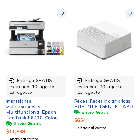
NUEVO
NUEVO
Entrega GRATIS
Entrega GRATIS
estimada: 10. agosto -
estimada: 10. agosto -
13. agosto
13. agosto
Impresiones
,
Redes
,
Redes Inalámbricas
HUB INTELIGENTE TAPO
Multifuncionales
Multifuncional Epson
EcoTank L6490, Color,
$
654
Inyección de Tinta,
Añadir al carrito
Tanque de Tinta,
$
11,898
Inalámbrico,
Añadir al carrito