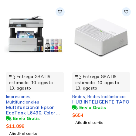
NUEVO
NUEVO
Entrega GRATIS
Entrega GRATIS
estimada: 10. agosto -
estimada: 10. agosto -
13. agosto
13. agosto
Impresiones
,
Redes
,
Redes Inalámbricas
HUB INTELIGENTE TAPO
Multifuncionales
Multifuncional Epson
EcoTank L6490, Color,
$
654
Inyección de Tinta,
Añadir al carrito
Tanque de Tinta,
$
11,898
Inalámbrico,
Añadir al carrito
Print/Scan/Copy/Fax