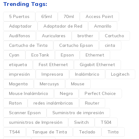
Trending Tags:
5 Puertos
65ml
70ml
Access Point
Adaptador
Adaptador de Red
Amarillo
Audífonos
Auriculares
brother
Cartucho
Cartucho de Tinta
Cartucho Epson
cinta
Cyan
EcoTank
Epson
Ethernet
etiqueta
Fast Ethernet
Gigabit Ethernet
impresión
Impresora
Inalámbrico
Logitech
Magenta
Mercusys
Mouse
Mouse Inalámbrico
Negro
Perfect Choice
Raton
redes inalámbricas
Router
Scanner Epson
Suministro de impresión
suministros de Impresión
Switch
T504
T544
Tanque de Tinta
Teclado
Tinta