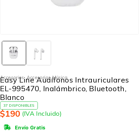
Accesorios
,
Accesorios Música
Easy Line Audífonos Intrauriculares
EL-995470, Inalámbrico, Bluetooth,
Blanco
37 DISPONIBLES
$
190
(IVA Incluido)
Envío Gratis