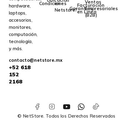
Ubicación
Ventas
Condiciones
en
Facturación
hardware,
Garantías
Empresariales
Netstore?
en Linea
laptops,
(B2B)
accesorios,
monitores,
computación,
tecnología,
y más.
contacto@netstore.mx
+52
618
152
2168
© NetStore. Todos los Derechos Reservados