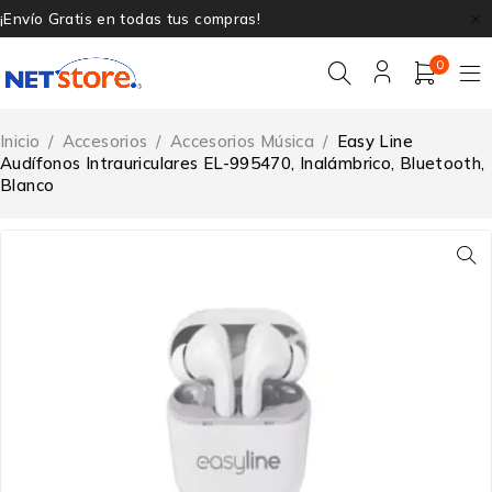
¡Envío Gratis en todas tus compras!
0
Inicio
/
Accesorios
/
Accesorios Música
/
Easy Line
Audífonos Intrauriculares EL-995470, Inalámbrico, Bluetooth,
Blanco