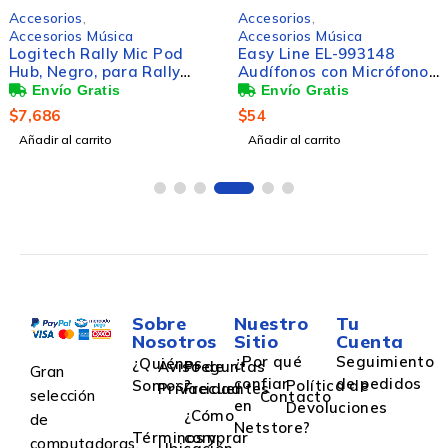
Accesorios
,
Accesorios
,
Accesorios Música
Accesorios Música
Logitech Rally Mic Pod
Easy Line EL-993148
Hub, Negro, para Rally
Audífonos con Micrófono,
Mic Pod
Alámbrico, Negro
$
7,686
$
54
Añadir al carrito
Añadir al carrito
Sobre
Nuestro
Tu
Nosotros
Sitio
Cuenta
¿Por qué
Seguimiento
¿Quiénes
Aviso de
Preguntas
Gran
confiar
de pedidos
Somos?
Política de
Privacidad
Frecuentes
selección
Contacto
en
Devoluciones
¿Cómo
de
Netstore?
Términos y
comprar
computadoras,