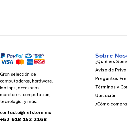
Color del producto
Desempeño
Sobre Nos
Velocidad de rotación (máx.)
¿Quiénes Som
Aviso de Priv
Gran selección de
Presión estática del ventilador
Preguntas Fre
computadoras, hardware,
Términos y Co
laptops, accesorios,
monitores, computación,
Nivel de ruido (alta velocidad)
Ubicación
tecnología, y más.
¿Cómo comprar
contacto@netstore.mx
Tiempo medio entre fallos
+52
618 152 2168