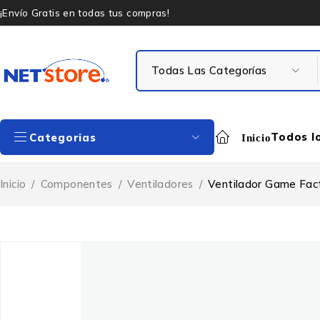
¡Envío Gratis en todas tus compras!
Todos l
Categorias
Inicio
Inicio
/
Componentes
/
Ventiladores
/
Ventilador Game Fa