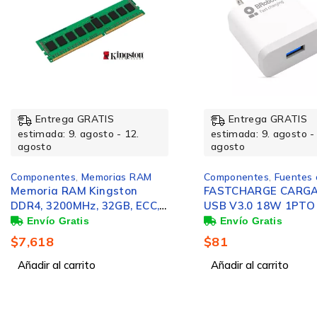
Corriente del ventilador
Diseño
Entrega GRATIS
Entrega GRATIS
estimada: 9. agosto - 12.
estimada: 9. agosto -
Iluminación de color
agosto
agosto
Componentes
,
Fuentes de Poder
Componentes
,
Gabinetes de computad
FASTCHARGE CARGADOR
Modos de iluminación
montaje
USB V3.0 18W 1PTO USB
TARJETA SONIDO 5.1
BCO
EXPRESS
$
81
Color
Añadir al carrito
$
393
Añadir al carrito