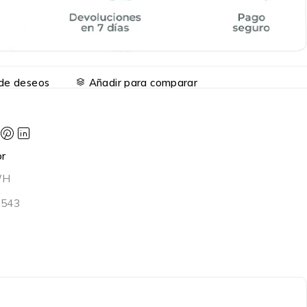
a de deseos
Añadir para comparar
r
WH
0543