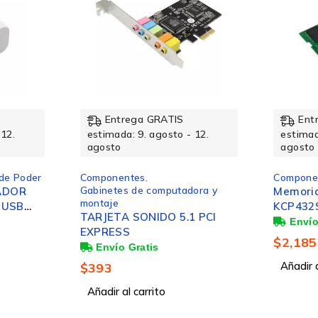
25 A
Entrega GRATIS
Ent
 12.
estimada: 9. agosto - 12.
estimad
Ámbar, Azul, Verde, Rojo
agosto
agosto
Componentes
,
Memorias RAM
Compone
ora y
Memoria RAM Kingston
Memoria
ARGB
KCP432SS8/8 DDR4,
PE432/6
 PCI
3200MHz, 8GB, Non-ECC,
64GB, E
CL22, SO-DIMM
$
2,185
$
15,58
Añadir al carrito
Añadir a