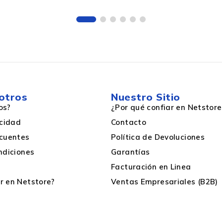
Blanco
otros
Nuestro Sitio
1900RPM
os?
¿Por qué confiar en Netstore
acidad
Contacto
2.14 mmH2O
cuentes
Política de Devoluciones
ndiciones
Garantías
34.4 Db
Facturación en Linea
 en Netstore?
Ventas Empresariales (B2B)
30000 h