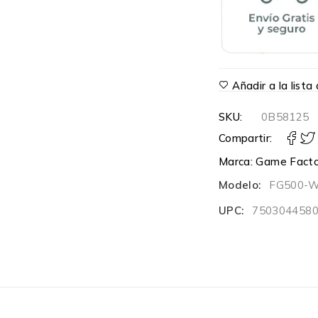
Añadir a la list
SKU:
0B58125
Compartir:
Marca:
Game Facto
Modelo:
FG500-
UPC:
750304458