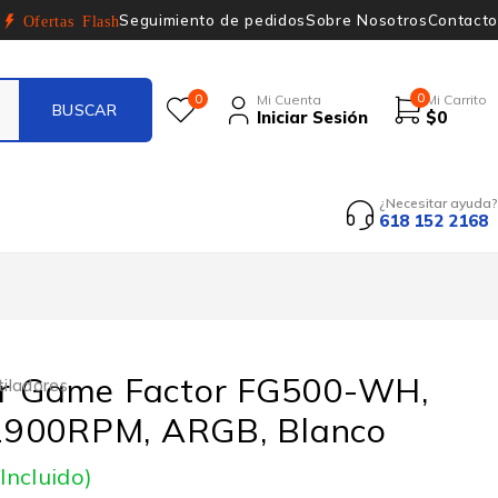
Seguimiento de pedidos
Sobre Nosotros
Contacto
Ofertas Flash
0
0
Mi Cuenta
Mi Carrito
Iniciar Sesión
$
0
¿Necesitar ayuda?
618 152 2168
or Game Factor FG500-WH,
iladores
900RPM, ARGB, Blanco
 Incluido)