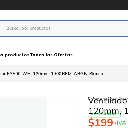
os productos
Todas las Ofertas
ctor FG500-WH, 120mm, 1900RPM, ARGB, Blanco
Ventilad
Componentes
,
Vent
120mm, 1
3 DISPONIBLES
$
199
(IVA