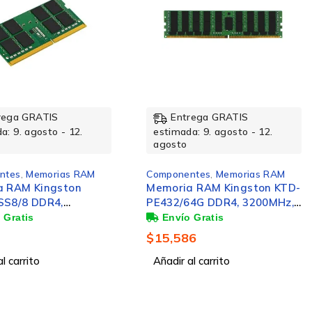
rega GRATIS
Entrega GRATIS
a: 9. agosto - 12.
estimada: 9. agosto - 12.
agosto
ntes
,
Memorias RAM
Componentes
,
Memorias RAM
 RAM Kingston KTD-
Memoria RAM Kingston
4G DDR4, 3200MHz,
KCP556SD8-32 DDR5,
CC, CL22, DIMM
5600MHz, 32GB, Non-ECC,
CL46, SO-DIMM
6
$
11,974
l carrito
Añadir al carrito