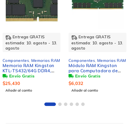
Entrega GRATIS
Entrega GRATIS
estimada: 10. agosto - 13.
estimada: 10. agosto - 13.
agosto
agosto
Componentes
,
Memorias RAM
Componentes
,
Memorias RAM
Módulo RAM Kingston
Memoria RAM Kingston
para Computadora de
DDR4, 3200MHz, 32GB,
escritorio - 16GB - DDR5-
ECC, CL22, para HP/HPE
5600/PC5-44800 DDR5
$
6,032
$
7,618
SDRAM - 5600MHz
Añadir al carrito
Añadir al carrito
Single-rank Memoria -
CL46 - 1.10V - No-ECC -
Sin búfer - 288-clavijas -
DIMM - Toda la vida útil
Garantía