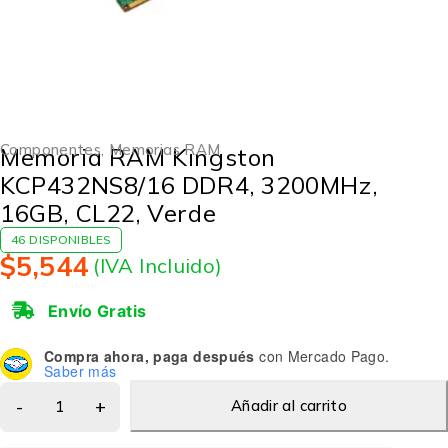
Componentes
,
Memorias RAM
Memoria RAM Kingston
KCP432NS8/16 DDR4, 3200MHz,
16GB, CL22, Verde
46 DISPONIBLES
$
5,544
(IVA Incluido)
Envío Gratis
Compra ahora, paga después
con Mercado Pago.
Saber más
Añadir al carrito