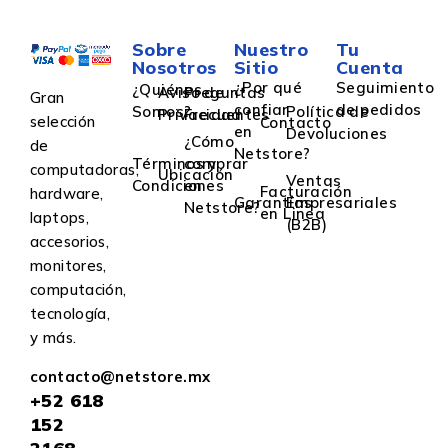
Sobre
Nuestro
Tu
Nosotros
Sitio
Cuenta
¿Por qué
Seguimiento
¿Quiénes
Aviso de
Preguntas
Gran
confiar
de pedidos
Somos?
Política de
Privacidad
Frecuentes
selección
Contacto
en
Devoluciones
¿Cómo
de
Netstore?
Términos y
comprar
computadoras,
Ubicación
Ventas
Condiciones
en
Facturación
hardware,
Garantías
Empresariales
Netstore?
en Linea
laptops,
(B2B)
accesorios,
monitores,
computación,
tecnología,
y más.
contacto@netstore.mx
+52
618
152