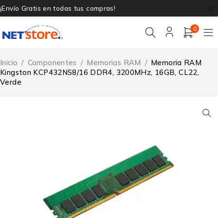
¡Envío Gratis en todas tus compras!
0
Inicio
/
Componentes
/
Memorias RAM
/
Memoria RAM
Kingston KCP432NS8/16 DDR4, 3200MHz, 16GB, CL22,
Verde