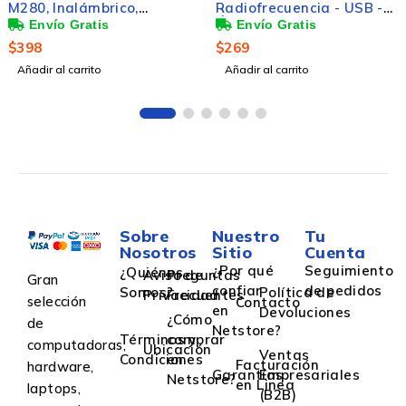
M280, Inalámbrico,
Radiofrecuencia - USB -
1000DPI, USB, Rojo
Óptico - 3 Botón(es) -
Azul, Negro - Inalámbrico
$
398
$
269
- 1000 dpi - Rueda de
Añadir al carrito
Añadir al carrito
desplazamiento -
Simétrico
Sobre
Nuestro
Tu
Nosotros
Sitio
Cuenta
¿Por qué
Seguimiento
¿Quiénes
Aviso de
Preguntas
Gran
confiar
de pedidos
Somos?
Política de
Privacidad
Frecuentes
selección
Contacto
en
Devoluciones
¿Cómo
de
Netstore?
Términos y
comprar
computadoras,
Ubicación
Ventas
Condiciones
en
Facturación
hardware,
Garantías
Empresariales
Netstore?
en Linea
laptops,
(B2B)