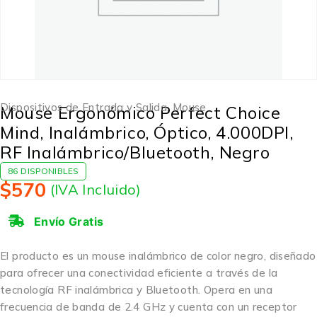
Dispositivos de Entrada y Salida
,
Mouse
Mouse Ergonómico Perfect Choice
Mind, Inalámbrico, Óptico, 4.000DPI,
RF Inalámbrico/Bluetooth, Negro
86 DISPONIBLES
$
570
(IVA Incluido)
Envío Gratis
El producto es un mouse inalámbrico de color negro, diseñado
para ofrecer una conectividad eficiente a través de la
tecnología RF inalámbrica y Bluetooth. Opera en una
frecuencia de banda de 2.4 GHz y cuenta con un receptor