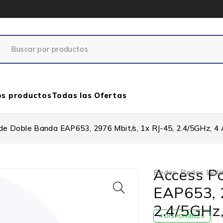
os productos
Todas las Ofertas
de Doble Banda EAP653, 2976 Mbit/s, 1x RJ-45, 2.4/5GHz, 4 
Access P
Redes
,
Redes Inal
EAP653, 2
2.4/5GHz,
4 DISPONIBLES