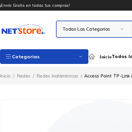
¡Envío Gratis en todas tus compras!
Todos l
Categorias
Inicio
Inicio
/
Redes
/
Redes Inalámbricas
/
Access Point TP-Link 