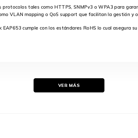
rsos protocolos tales como HTTPS, SNMPv3 o WPA3 para garant
o VLAN mapping o QoS support que facilitan la gestión y opt
k EAP653 cumple con los estándares RoHS lo cual asegura su
VER MÁS
33.6 mm
160mm