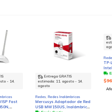
160mm
Ent
estimad
agosto
Redes
,
R
RoHS
TP-Link
Intelig
M4 de 1
Entrega GRATIS
85176990
$
968
- 14.
estimada: 11. agosto - 14.
agosto
Añadir a
cas
Redes
,
Redes Inalámbricas
 Fast
Mercusys Adaptador de Red
,
USB MW150US, Inalámbrico,