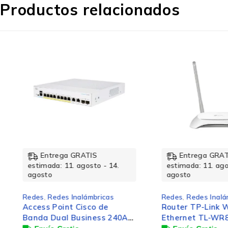
Productos relacionados
Ancho
Detalles técnicos
Certificados de sustentabilidad
Entrega GRATIS
Entrega GRATIS
Código de Sistema de Armonización (SA)
estimada: 11. agosto - 14.
estimada: 11. agosto 
agosto
agosto
Redes
,
Redes Inalámbricas
Redes
,
Redes Inalámbri
Iluminación/Alarmas
Access Point Cisco de
Router TP-Link WISP
Banda Dual Business 240AC,
Ethernet TL-WR850N