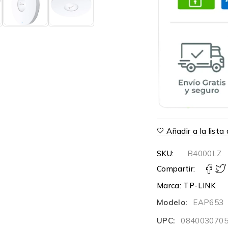
Añadir a la list
SKU:
B4000LZ
Compartir:
Marca:
TP-LINK
Modelo:
EAP653
UPC:
084003070