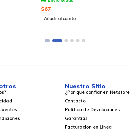
/s, 5x
150Mbit/s, Banda 2.4 GHz
enas
$
67
Si
Añadir al carrito
Microsoft Windows XP, Vista, Windows 7, Windows 8,
otros
Nuestro Sitio
os?
¿Por qué confiar en Netstore
acidad
Contacto
cuentes
Política de Devoluciones
ndiciones
Garantías
Si
Facturación en Linea