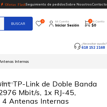
Seguimiento de pedidos
Sobre Nosotros
Contacto
Ofertas Flash
0
0
Mi Cuenta
Mi Carrito
Iniciar Sesión
$
0
¿Necesitar ayuda?
618 152 2168
Antenas Internas
oint TP-Link de Doble Banda
ámbricas
976 Mbit/s, 1x RJ-45,
 4 Antenas Internas