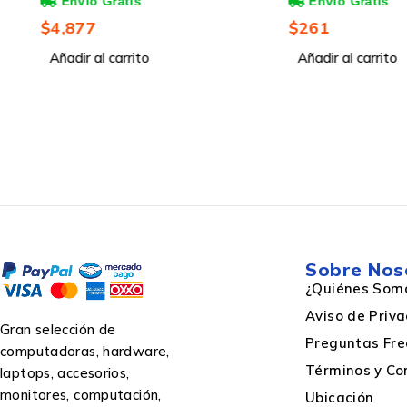
1733 Mbit/s, 2x RJ-45,
Inalámbrico, 300Mbit
2.4/5GHz - No Incluye
RJ-45, 2.4GHz, 2 Ant
$
4,877
$
261
Inyector PoE y Licencia
Exteriores de 5dBi
Indicadores LED
SmarNet
Añadir al carrito
Añadir al carrito
Otras características
Sistemas operativos compatibles
Sobre Nos
¿Quiénes Som
Control de energía
Aviso de Priv
Gran selección de
Preguntas Fre
computadoras, hardware,
Términos y Co
Energía sobre Ethernet (PoE)
laptops, accesorios,
monitores, computación,
Ubicación