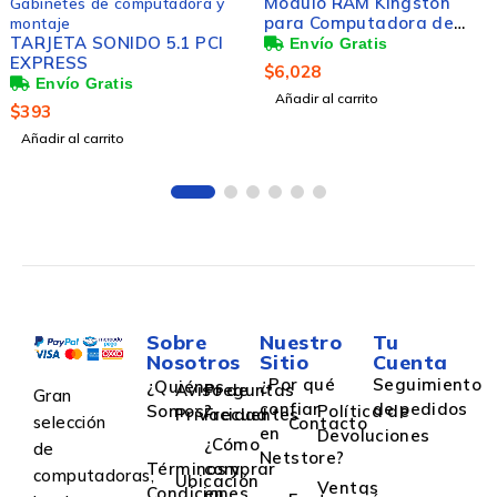
Módulo RAM Kingston
Gabinetes de computadora y
para Computadora de
montaje
TARJETA SONIDO 5.1 PCI
escritorio - 16GB - DDR5-
EXPRESS
5600/PC5-44800 DDR5
$
6,028
SDRAM - 5600MHz
Añadir al carrito
Single-rank Memoria -
$
393
CL46 - 1.10V - No-ECC -
Añadir al carrito
Sin búfer - 288-clavijas -
DIMM - Toda la vida útil
Garantía
Sobre
Nuestro
Tu
Nosotros
Sitio
Cuenta
¿Por qué
Seguimiento
¿Quiénes
Aviso de
Preguntas
Gran
confiar
de pedidos
Somos?
Política de
Privacidad
Frecuentes
selección
Contacto
en
Devoluciones
¿Cómo
de
Netstore?
Términos y
comprar
computadoras,
Ubicación
Ventas
Condiciones
en