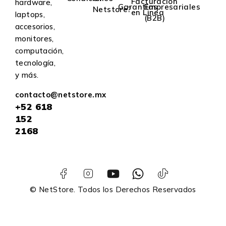
Facturación
hardware,
Garantías
Empresariales
Netstore?
en Linea
laptops,
(B2B)
accesorios,
monitores,
computación,
tecnología,
y más.
contacto@netstore.mx
+52
618
152
2168
© NetStore. Todos los Derechos Reservados