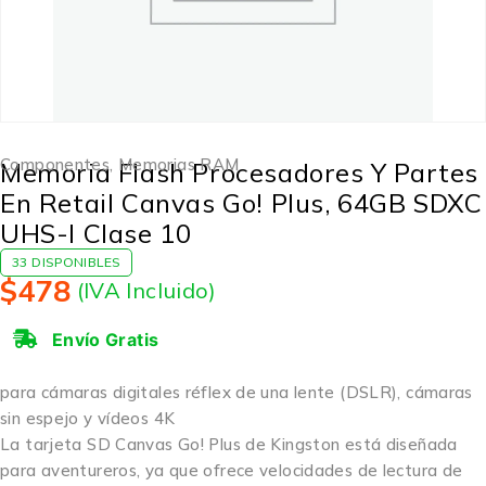
Componentes
,
Memorias RAM
Memoria Flash Procesadores Y Partes
En Retail Canvas Go! Plus, 64GB SDXC
UHS-I Clase 10
33 DISPONIBLES
$
478
(IVA Incluido)
Envío Gratis
para cámaras digitales réflex de una lente (DSLR), cámaras
sin espejo y vídeos 4K
La tarjeta SD Canvas Go! Plus de Kingston está diseñada
para aventureros, ya que ofrece velocidades de lectura de